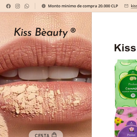
Monto minimo de compra 20.000 CLP
kis
Kiss Bèauty
®
CESTA