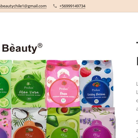
sbeautychile1@gmail.com
+56999149734