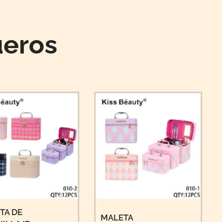
eros
TA DE
MALETA