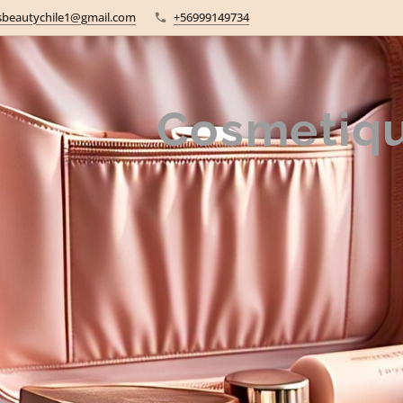
sbeautychile1@gmail.com
+56999149734
Cosmetiq