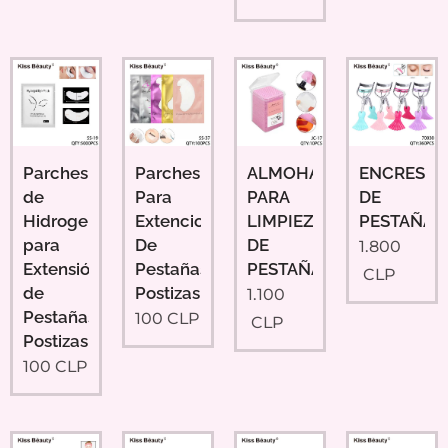
Parches
Parches
ALMOHADILLAS
ENCRESP
de
Para
PARA
DE
Hidrogel
Extenciones
LIMPIEZA
PESTAÑAS
para
De
DE
1.800
Extensión
Pestañas
PESTAÑAS
CLP
de
Postizas
1.100
Pestañas
100
CLP
CLP
Postizas
100
CLP