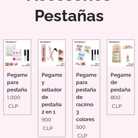
Pestañas
Pegamento
Pegamento
Pegamento
Pegament
para
y
para
de
pestañas
sellador
pestañas
pestañas
de
de
1.000
800
pestañas
racimo
CLP
CLP
2 en 1
3
colores
900
500
CLP
CLP