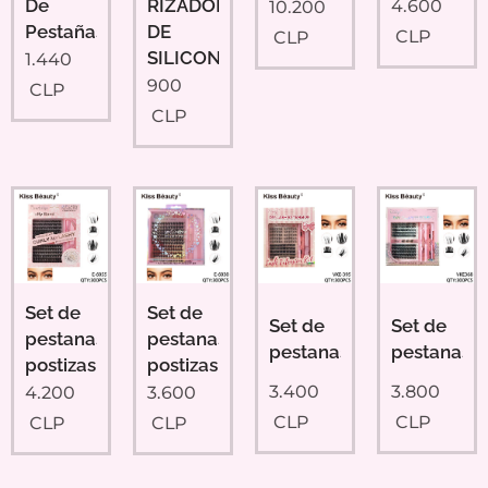
De
RIZADORAS
4.600
10.200
Pestañas
DE
CLP
CLP
SILICONA
1.440
900
CLP
CLP
Set de
Set de
Set de
Set de
pestanas
pestanas
pestanas
pestanas
postizas
postizas
3.400
3.800
4.200
3.600
CLP
CLP
CLP
CLP