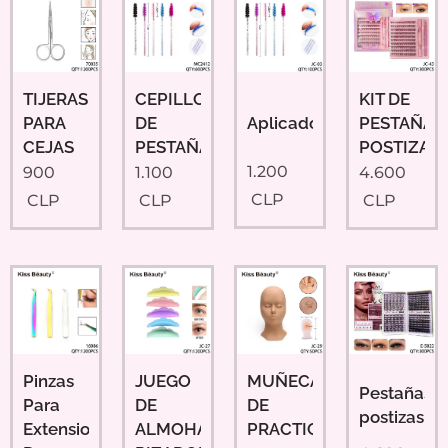
TIJERAS
CEPILLOS
KIT DE
Aplicadores
PARA
DE
PESTAÑAS
CEJAS
PESTAÑAS
POSTIZAS
1.200
900
1.100
4.600
CLP
CLP
CLP
CLP
Pinzas
JUEGO
MUÑECA
Pestañas
Para
DE
DE
postizas
Extensiones
ALMOHADILLAS
PRACTICA