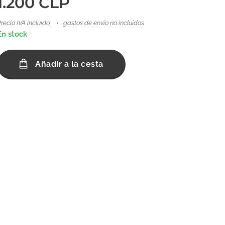
1.200
CLP
recio IVA incluido
gastos de envío no incluidos
En stock
Añadir a la cesta