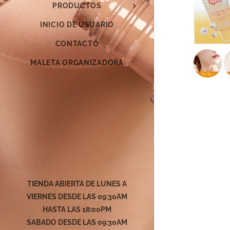
PRODUCTOS
INICIO DE USUARIO
CONTACTO
MALETA ORGANIZADORA
TIENDA ABIERTA DE LUNES A
VIERNES DESDE LAS 09:30AM
HASTA LAS 18:00PM
SABADO DESDE LAS
09:30AM