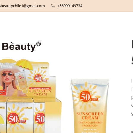
sbeautychile1@gmail.com
+56999149734