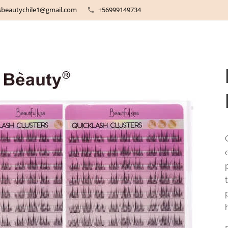
sbeautychile1@gmail.com
+56999149734