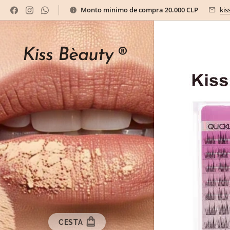
Monto minimo de compra 20.000 CLP
kis
Kiss Bèauty
®
CESTA