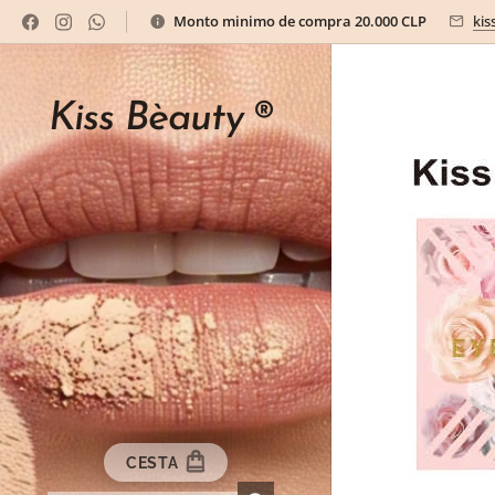
Monto minimo de compra 20.000 CLP
kis
Kiss Bèauty
®
CESTA