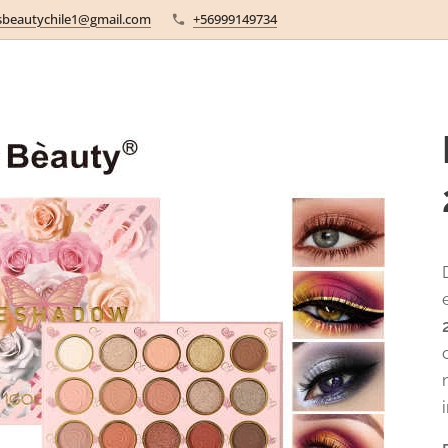
sbeautychile1@gmail.com
+56999149734