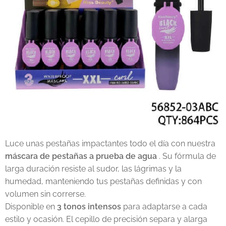
Luce unas pestañas impactantes todo el día con nuestra
máscara de pestañas a prueba de agua
. Su fórmula de
larga duración resiste al sudor, las lágrimas y la
humedad, manteniendo tus pestañas definidas y con
volumen sin correrse.
Disponible en
3 tonos intensos
para adaptarse a cada
estilo y ocasión. El cepillo de precisión separa y alarga