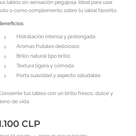
tus labios sin sensación pegajosa. Ideal para usar
solo o como complemento sobre tu labial favorito.
Beneficios:
Hidratación intensa y prolongada
Aromas frutales deliciosos
Brillo natural tipo brillo
Textura ligera y cómoda
Porta suavidad y aspecto saludable.
Consiente tus labios con un brillo fresco, dulce y
lleno de vida
1.100
CLP
recio IVA incluido
gastos de envío no incluidos