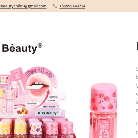
sbeautychile1@gmail.com
+56999149734