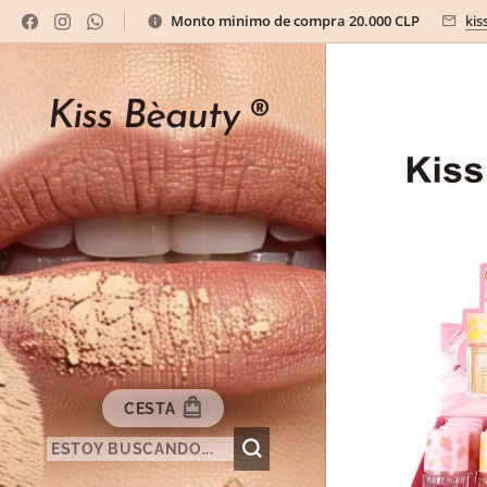
Monto minimo de compra 20.000 CLP
kis
Kiss Bèauty
®
CESTA