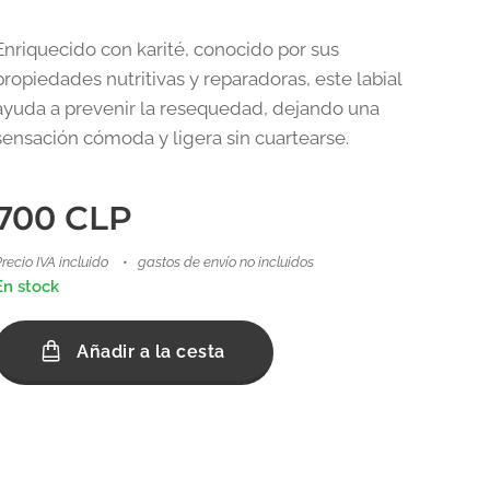
Enriquecido con karité, conocido por sus
propiedades nutritivas y reparadoras, este labial
ayuda a prevenir la resequedad, dejando una
sensación cómoda y ligera sin cuartearse.
700
CLP
recio IVA incluido
gastos de envío no incluidos
En stock
Añadir a la cesta