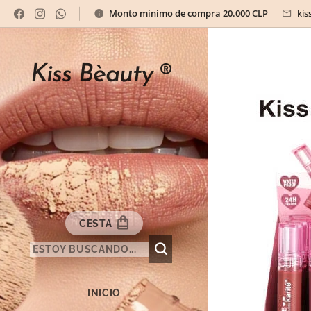
Monto minimo de compra 20.000 CLP
kis
Kiss Bèauty
®
CESTA
INICIO