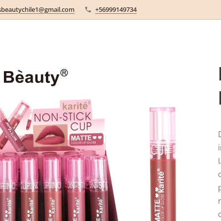
sbeautychile1@gmail.com
+56999149734