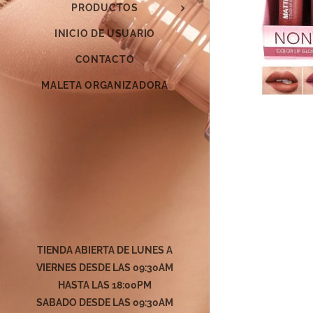
PRODUCTOS
INICIO DE USUARIO
CONTACTO
MALETA ORGANIZADORA
TIENDA ABIERTA DE LUNES A
VIERNES DESDE LAS 09:30AM
HASTA LAS 18:00PM
SABADO DESDE LAS
09:30AM