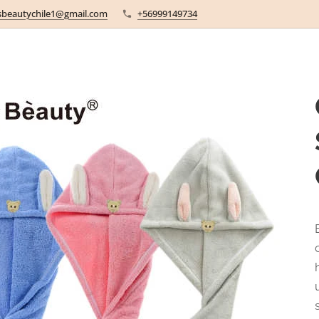
sbeautychile1@gmail.com
+56999149734