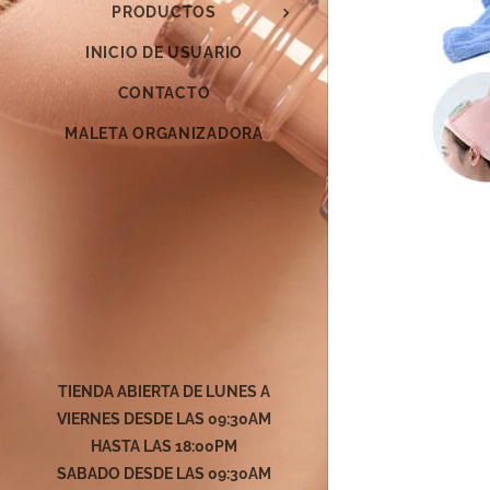
PRODUCTOS
INICIO DE USUARIO
CONTACTO
MALETA ORGANIZADORA
TIENDA ABIERTA DE LUNES A
VIERNES DESDE LAS 09:30AM
HASTA LAS 18:00PM
SABADO DESDE LAS
09:30AM