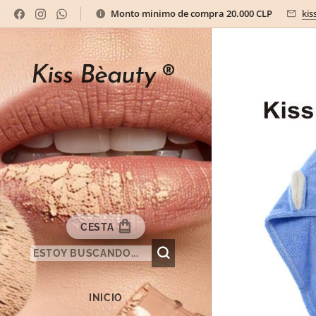
Monto minimo de compra 20.000 CLP
kis
Kiss Bèauty
®
CESTA
INICIO