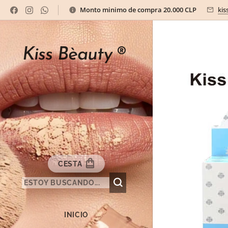
Monto minimo de compra 20.000 CLP
kis
Kiss Bèauty
®
CESTA
INICIO