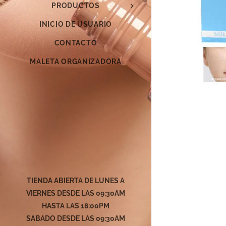
PRODUCTOS
INICIO DE USUARIO
CONTACTO
MALETA ORGANIZADORA
TIENDA ABIERTA DE LUNES A
VIERNES DESDE LAS 09:30AM
HASTA LAS 18:00PM
SABADO DESDE LAS
09:30AM