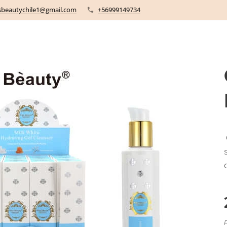
sbeautychile1@gmail.com
+56999149734
P