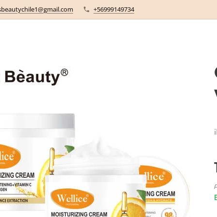
sbeautychile1@gmail.com
+56999149734
P