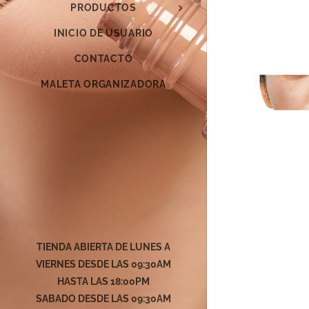
PRODUCTOS
INICIO DE USUARIO
CONTACTO
MALETA ORGANIZADORA
TIENDA ABIERTA DE LUNES A
VIERNES DESDE LAS 09:30AM
HASTA LAS 18:00PM
SABADO DESDE LAS
09:30AM