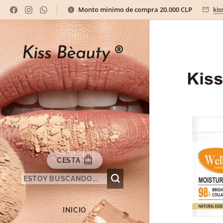
Monto minimo de compra 20.000 CLP
kis
Kiss Bèauty
®
CESTA
INICIO