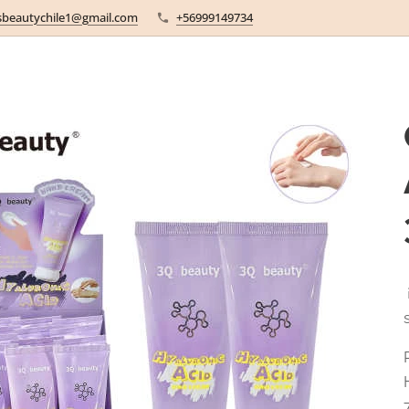
sbeautychile1@gmail.com
+56999149734