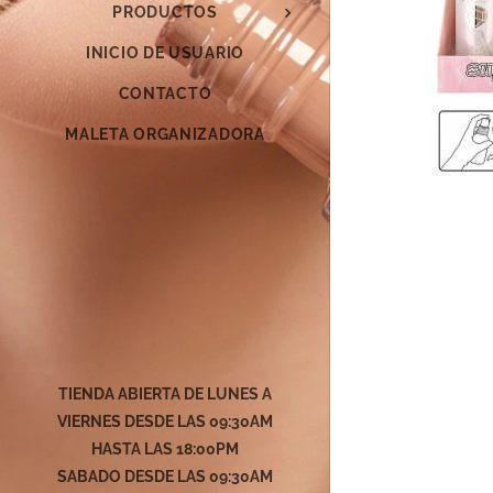
PRODUCTOS
INICIO DE USUARIO
CONTACTO
MALETA ORGANIZADORA
TIENDA ABIERTA DE LUNES A
VIERNES DESDE LAS 09:30AM
HASTA LAS 18:00PM
SABADO DESDE LAS
09:30AM