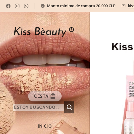
Monto minimo de compra 20.000 CLP
kis
Kiss Bèauty
®
CESTA
INICIO