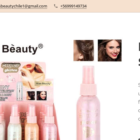
sbeautychile1@gmail.com
+56999149734