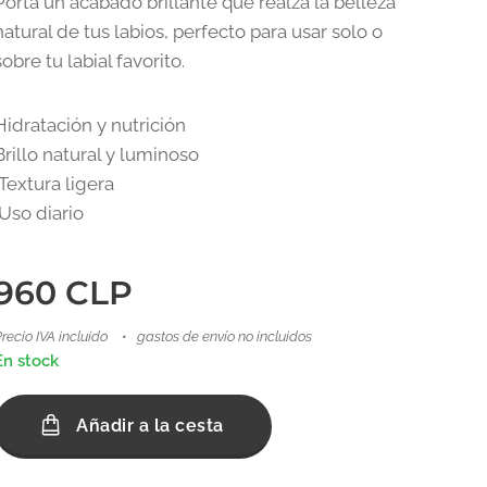
Porta un acabado brillante que realza la belleza
natural de tus labios, perfecto para usar solo o
sobre tu labial favorito.
Hidratación y nutrición
Brillo natural y luminoso
Textura ligera
Uso diario
960
CLP
recio IVA incluido
gastos de envío no incluidos
En stock
Añadir a la cesta