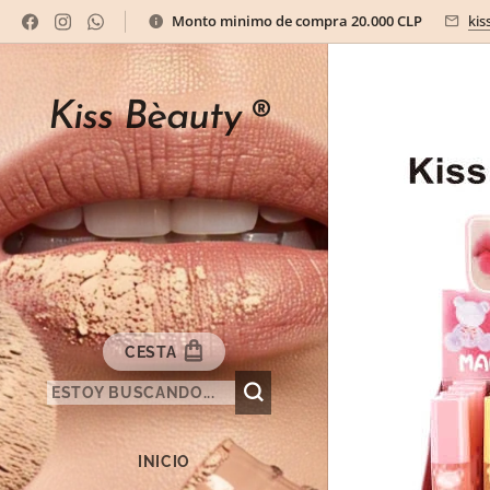
Monto minimo de compra 20.000 CLP
kis
Kiss Bèauty
®
CESTA
INICIO