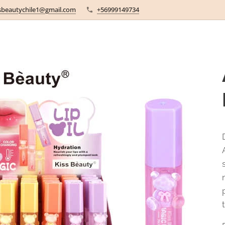
sbeautychile1@gmail.com
+56999149734