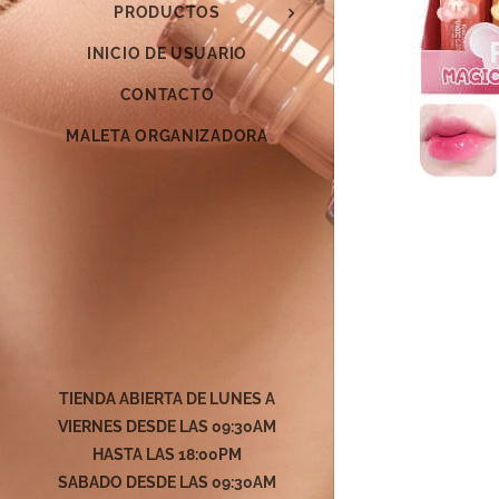
PRODUCTOS
INICIO DE USUARIO
CONTACTO
MALETA ORGANIZADORA
TIENDA ABIERTA DE LUNES A
VIERNES DESDE LAS 09:30AM
HASTA LAS 18:00PM
SABADO DESDE LAS
09:30AM